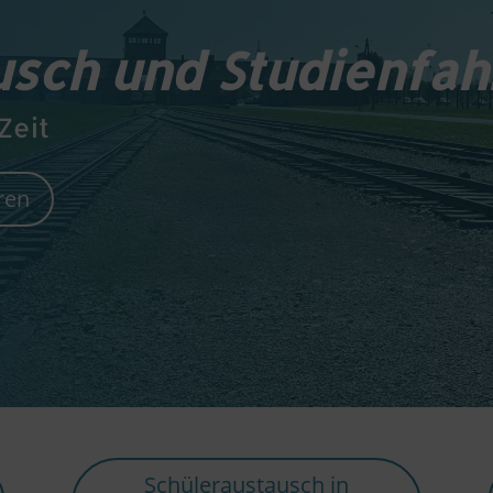
sch und Studienfah
Zeit
ren
Schüleraustausch in