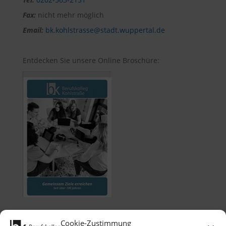
Fax:
nicht mehr möglich
Email:
bk.kohlstrasse@stadt.wuppertal.de
Entdecken Sie unsere Online Broschüre:
Cookie-Zustimmung