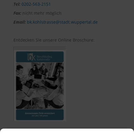
Tel:
0202-563-2151
Fax:
nicht mehr möglich
Email:
bk.kohlstrasse@stadt.wuppertal.de
Entdecken Sie unsere Online Broschüre: