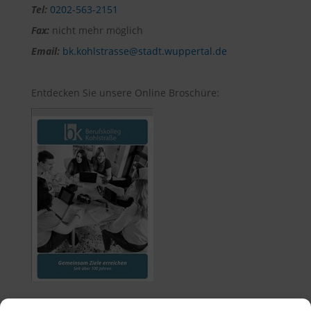
Tel:
0202-563-2151
Fax:
nicht mehr möglich
Email:
bk.kohlstrasse@stadt.wuppertal.de
Entdecken Sie unsere Online Broschüre: