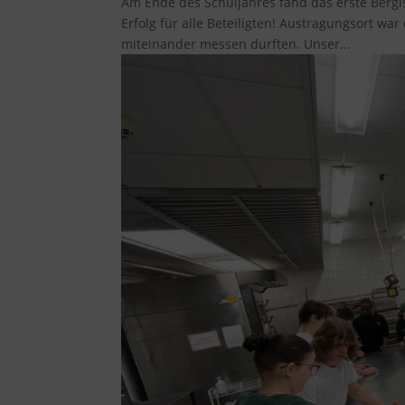
Am Ende des Schuljahres fand das erste Bergisc
Erfolg für alle Beteiligten! Austragungsort wa
miteinander messen durften. Unser...