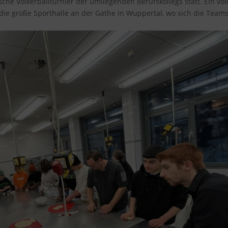
he Völkerballturnier der umliegenden Berufskollegs statt. Ein vol
r die große Sporthalle an der Gathe in Wuppertal, wo sich die Team