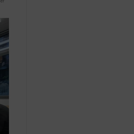
ler
s