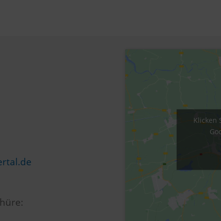
Klicken 
Goo
rtal.de
hüre: