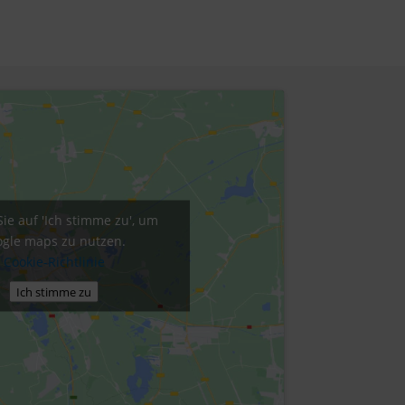
Sie auf 'Ich stimme zu', um
gle maps zu nutzen.
Cookie-Richtlinie
Ich stimme zu