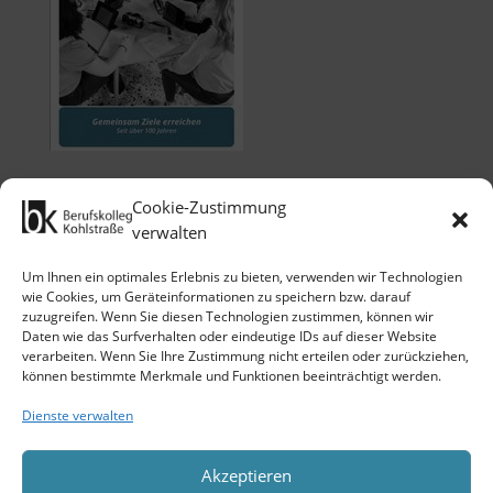
Cookie-Zustimmung
verwalten
Um Ihnen ein optimales Erlebnis zu bieten, verwenden wir Technologien
wie Cookies, um Geräteinformationen zu speichern bzw. darauf
zuzugreifen. Wenn Sie diesen Technologien zustimmen, können wir
Klicken Sie auf 'Ich stimme zu', um
Daten wie das Surfverhalten oder eindeutige IDs auf dieser Website
Google maps zu nutzen.
verarbeiten. Wenn Sie Ihre Zustimmung nicht erteilen oder zurückziehen,
Cookie-Richtlinie
können bestimmte Merkmale und Funktionen beeinträchtigt werden.
Ich stimme zu
Dienste verwalten
Akzeptieren