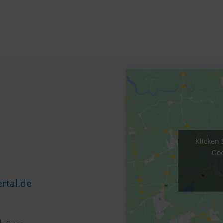
Klicken 
Goo
rtal.de