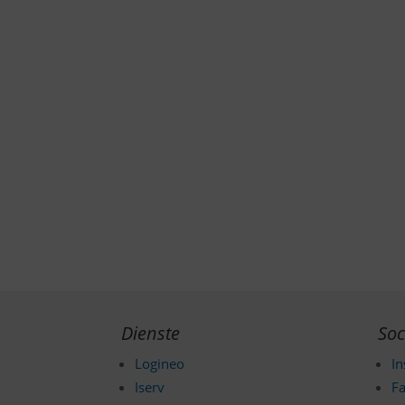
Dienste
Soc
Logineo
I
Iserv
F