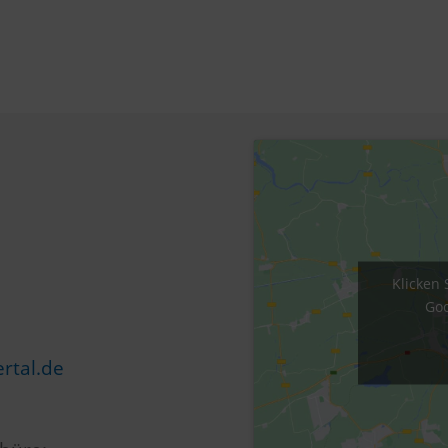
Klicken 
Goo
rtal.de