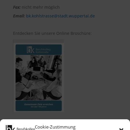
Fax:
nicht mehr möglich
Email:
bk.kohlstrasse@stadt.wuppertal.de
Entdecken Sie unsere Online Broschüre:
Cookie-Zustimmung