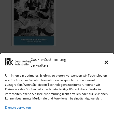
Cookie-Zustimmung
verwalten
Um Ihnen ein optimales Erlebnis zu bieten, verwenden wir Technologien
wie Cookies, um Geräteinformationen zu speichern bzw. darauf
zuzugreifen. Wenn Sie diesen Technologien zustimmen, können wir
Klicken Sie auf 'Ich stimme zu', um
Daten wie das Surfverhalten oder eindeutige IDs auf dieser Website
Google maps zu nutzen.
verarbeiten. Wenn Sie Ihre Zustimmung nicht erteilen oder zurückziehen,
Cookie-Richtlinie
können bestimmte Merkmale und Funktionen beeinträchtigt werden.
Ich stimme zu
Dienste verwalten