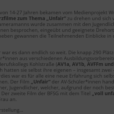
r von 14-27 Jahren bekamen vom Medienprojekt Wu
rzfilme zum
Thema „Unfair“
zu drehen und sich 
 Kameramanns wurde zusammen mit den Jugendlich
Szenen besprochen, eingeübt und geeignete Dreho
neben gewannen die Teilnehmenden Einblicke in d
ar es dann endlich so weit. Die knapp 290 Plätze
ler*innen aus verschiedenen Ausbildungsvorbereit
erufskollegs Kohlstraße (
AV1a, AV1b, AVFFm und
ich hatten sie selbst ihre eigenen – insgesamt zwe
ies war es für alle eine neue Erfahrung sich selb
hen. Der Film
„Unfair“
der AV-Schüler*innen hand
cher, Jugendlicher, welcher, aufgrund der noch be
 Der zweite Film der BFSG mit dem Titel
„voll unf
rau an.
rstellung…