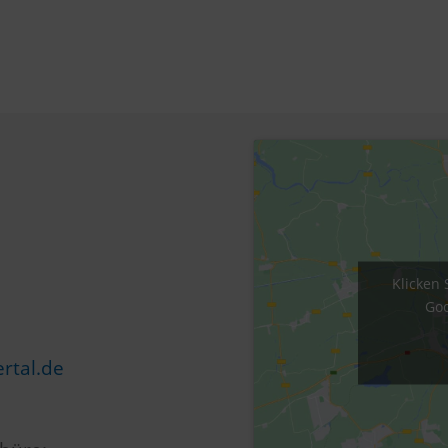
Klicken 
Goo
rtal.de