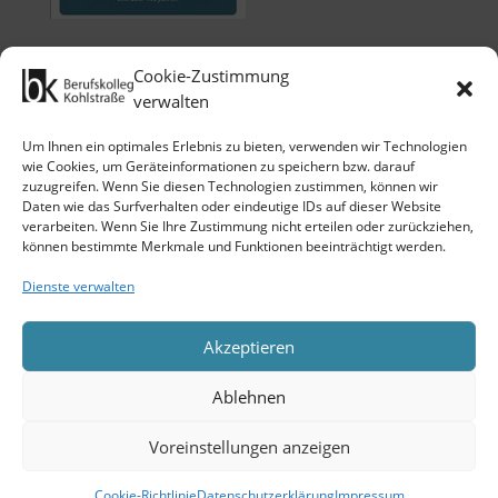
Cookie-Zustimmung
verwalten
Um Ihnen ein optimales Erlebnis zu bieten, verwenden wir Technologien
wie Cookies, um Geräteinformationen zu speichern bzw. darauf
zuzugreifen. Wenn Sie diesen Technologien zustimmen, können wir
Klicken Sie auf 'Ich stimme zu', um
Daten wie das Surfverhalten oder eindeutige IDs auf dieser Website
Google maps zu nutzen.
verarbeiten. Wenn Sie Ihre Zustimmung nicht erteilen oder zurückziehen,
Cookie-Richtlinie
können bestimmte Merkmale und Funktionen beeinträchtigt werden.
Ich stimme zu
Dienste verwalten
Akzeptieren
Ablehnen
Copyright 2026 © Berufskolleg
Voreinstellungen anzeigen
Kohlstraße der Stadt Wuppertal
Cookie-Richtlinie
Datenschutzerklärung
Impressum