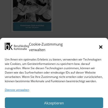
Cookie-Zustimmung
verwalten
Um Ihnen ein optimales Erlebnis zu bieten, verwenden wir Technologien
wie Cookies, um Geräteinformationen zu speichern bzw. darauf
zuzugreifen. Wenn Sie diesen Technologien zustimmen, können wir
Klicken Sie auf 'Ich stimme zu', um
Daten wie das Surfverhalten oder eindeutige IDs auf dieser Website
Google maps zu nutzen.
verarbeiten. Wenn Sie Ihre Zustimmung nicht erteilen oder zurückziehen,
Cookie-Richtlinie
können bestimmte Merkmale und Funktionen beeinträchtigt werden.
Ich stimme zu
Dienste verwalten
Akzeptieren