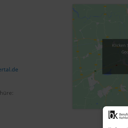
Klicken 
Goo
rtal.de
hüre: