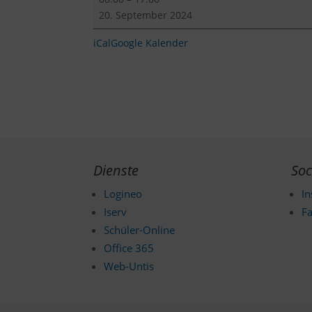
der
20. September 2024
Hausgemeinschaft
iCal
Google Kalender
Dienste
Soc
Logineo
I
Iserv
F
Schüler-Online
Office 365
Web-Untis